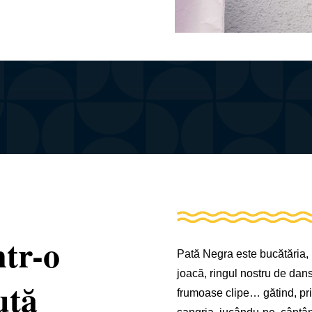
ntr-o
Pată Negra este bucătăria, 
joacă, ringul nostru de dan
cută
frumoase clipe… gătind, pr