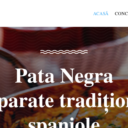
ACASĂ
CONC
Pata Negra
parate tradițio
spaniole