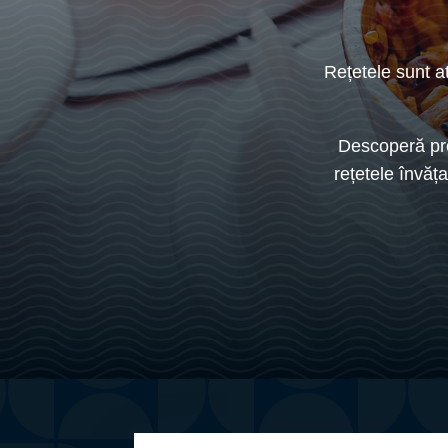
Rețetele sunt a
Descoperă prep
rețetele învăț